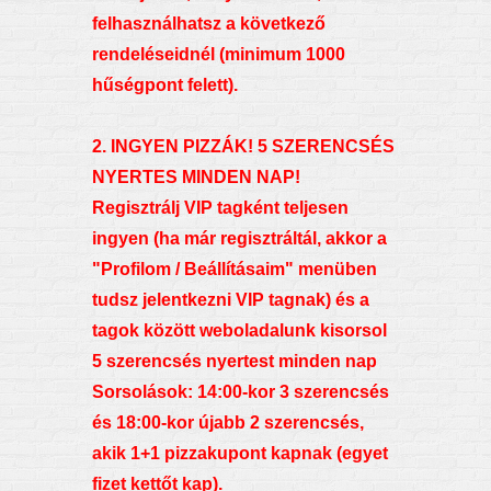
felhasználhatsz a következő
rendeléseidnél (minimum 1000
hűségpont felett).
2. INGYEN PIZZÁK! 5 SZERENCSÉS
NYERTES MINDEN NAP!
Regisztrálj VIP tagként teljesen
ingyen (ha már regisztráltál, akkor a
"Profilom / Beállításaim" menüben
tudsz jelentkezni VIP tagnak) és a
tagok között weboladalunk kisorsol
5 szerencsés nyertest minden nap
Sorsolások: 14:00-kor 3 szerencsés
és 18:00-kor újabb 2 szerencsés,
akik 1+1 pizzakupont kapnak (egyet
fizet kettőt kap).