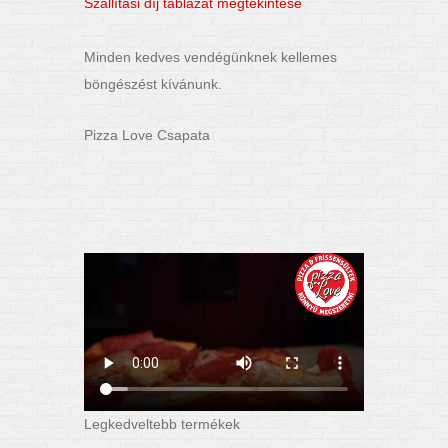
Szállítási díj táblázat megtekintése
Minden kedves vendégünknek kellemes
böngészést kívánunk.
Pizza Love Csapata
Legkedveltebb termékek