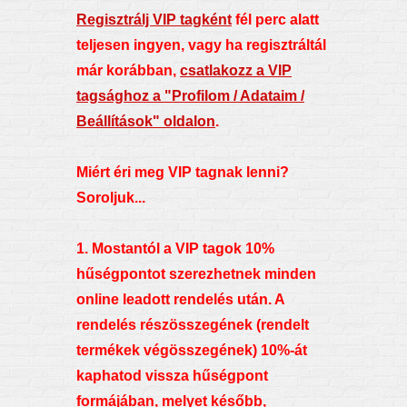
Regisztrálj VIP tagként
fél perc alatt
teljesen ingyen, vagy ha regisztráltál
már korábban,
csatlakozz a VIP
tagsághoz a "Profilom / Adataim /
Beállítások" oldalon
.
Miért éri meg VIP tagnak lenni?
Soroljuk...
1. Mostantól a VIP tagok 10%
hűségpontot szerezhetnek minden
online leadott rendelés után. A
rendelés részösszegének (rendelt
termékek végösszegének) 10%-át
kaphatod vissza hűségpont
formájában, melyet később,