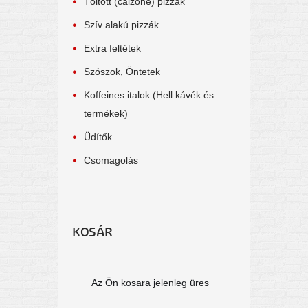
Töltött (calzone) pizzák
Szív alakú pizzák
Extra feltétek
Szószok, Öntetek
Koffeines italok (Hell kávék és
termékek)
Üdítők
Csomagolás
KOSÁR
Az Ön kosara jelenleg üres