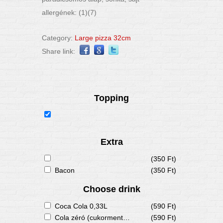
allergének: (1)(7)
Category:
Large pizza 32cm
Share link:
Topping
Extra
(350 Ft)
Bacon
(350 Ft)
Choose drink
Coca Cola 0,33L
(590 Ft)
Cola zéró (cukormentes) 0,33L
(590 Ft)