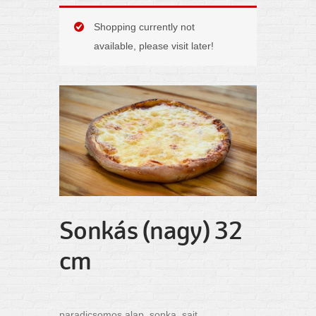
Shopping currently not
available, please visit later!
Sonkás (nagy) 32
cm
paradicsomos alap, sonka, sajt