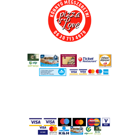
Adatkezelési tájékoztató
,
Rólunk
,
SZÉP
kártyás fizetés
,
Bankkártyás fizetés
,
Vásárlási információk
,
Oldaltérkép