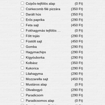
Csípős-tejfölös alap
(0 Ft)
Csirkecomb filé pizzára
(350 Ft)
Darált hús
(350 Ft)
Erős paprika
(290 Ft)
Feta sajt
(450 Ft)
Fokhagymás tejfölös alap
(0 Ft)
Főtt tojás
(290 Ft)
Füstölt sajt
(450 Ft)
Gomba
(290 Ft)
Hagymachips
(290 Ft)
Kígyóuborka
(290 Ft)
Kolbász
(350 Ft)
Kukorica
(290 Ft)
Lilahagyma
(290 Ft)
Mozzarella sajt
(450 Ft)
Mustáros alap
(0 Ft)
Olivabogyó
(290 Ft)
Paradicsom
(290 Ft)
Paradicsomos alap
(0 Ft)