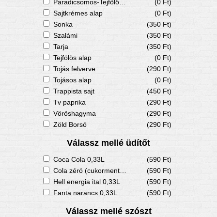
Paradicsomos-Tejfölös alap
(0 Ft)
Sajtkrémes alap
(0 Ft)
Sonka
(350 Ft)
Szalámi
(350 Ft)
Tarja
(350 Ft)
Tejfölös alap
(0 Ft)
Tojás felverve
(290 Ft)
Tojásos alap
(0 Ft)
Trappista sajt
(450 Ft)
Tv paprika
(290 Ft)
Vöröshagyma
(290 Ft)
Zöld Borsó
(290 Ft)
Válassz mellé üdítőt
Coca Cola 0,33L
(590 Ft)
Cola zéró (cukormentes) 0,33L
(590 Ft)
Hell energia ital 0,33L
(590 Ft)
Fanta narancs 0,33L
(590 Ft)
Válassz mellé szószt