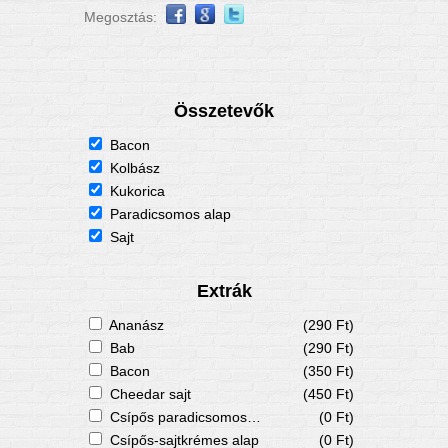
Megosztás:
Összetevők
Bacon
Kolbász
Kukorica
Paradicsomos alap
Sajt
Extrák
Ananász
(290 Ft)
Bab
(290 Ft)
Bacon
(350 Ft)
Cheedar sajt
(450 Ft)
Csípős paradicsomos alap
(0 Ft)
Csípős-sajtkrémes alap
(0 Ft)