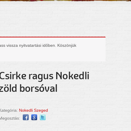
ass vissza nyitvatartási időben. Köszönjük
Csirke ragus Nokedli
zöld borsóval
Kategória:
Nokedli Szeged
Megosztás: