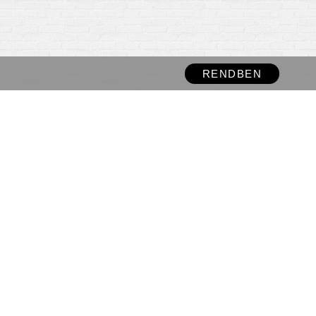
RENDBEN
ható