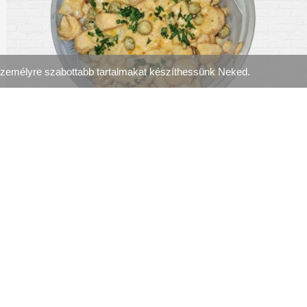
személyre szabottabb tartalmakat készíthessünk Neked.
Választ
Adag (3090 Ft)