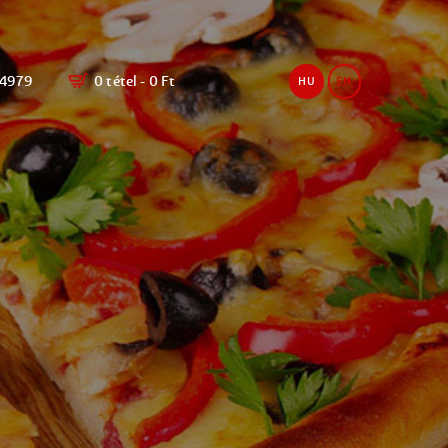
4979
0 tétel
-
0 Ft
HU
EN