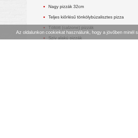
Nagy pizzák 32cm
Teljes kiőrlésű tönkölybúzalisztes pizza
Töltött (calzone) pizzák
Az oldalunkon cookiekat használunk, hogy a jövőben minél 
Szív alakú pizzák
Extra feltétek
Szószok, Öntetek
Koffeines italok (Hell kávék és
termékek)
Üdítők
Csomagolás
KOSÁR