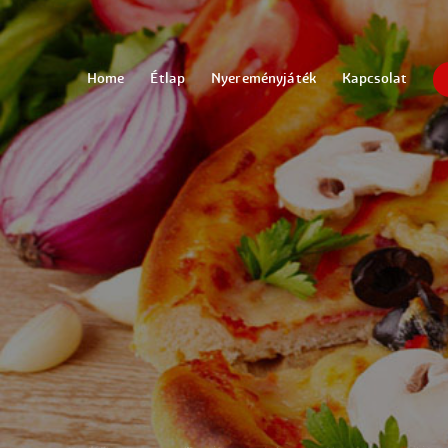
Home
Étlap
Nyereményjáték
Kapcsolat