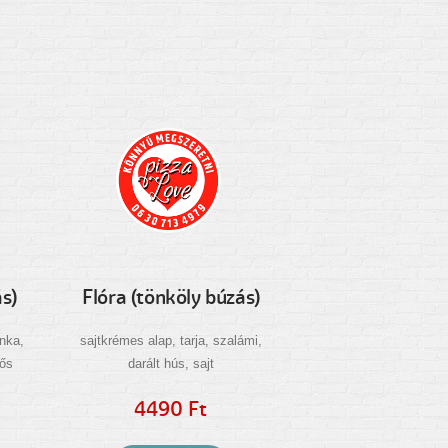
s)
Flóra (tönköly búzás)
nka,
sajtkrémes alap, tarja, szalámi,
rős
darált hús, sajt
4490 Ft