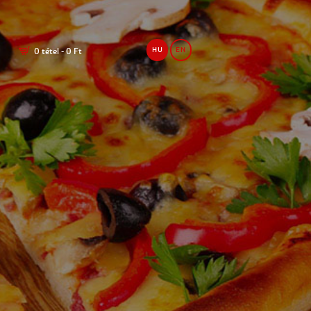
0 tétel
-
0 Ft
HU
EN