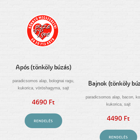
Bajnok (tönköly bú
Após (tönköly búzás)
paradicsomos alap, bacon, ko
paradicsomos alap, bolognai ragu,
kukorica, sajt
kukorica, vöröshagyma, sajt
4490 Ft
4690 Ft
RENDELÉS
RENDELÉS