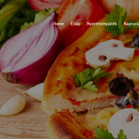
Home
Étlap
Nyereményjáték
Kapcsol