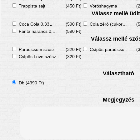
Trappista sajt
(450 Ft)
Vöröshagyma
(
Válassz mellé üdít
Coca Cola 0,33L
(590 Ft)
Cola zéró (cukormentes) 0,33L
(
Fanta narancs 0,33L
(590 Ft)
Válassz mellé szó
Paradicsom szósz
(320 Ft)
Csípős-paradicsomos szósz
(
Csípős Love szósz
(320 Ft)
Választható
Db (4390 Ft)
Megjegyzés