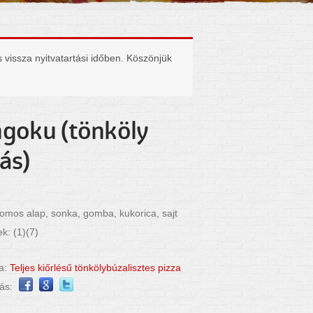
 vissza nyitvatartási időben. Köszönjük
goku (tönköly
ás)
omos alap, sonka, gomba, kukorica, sajt
k: (1)(7)
ia:
Teljes kiőrlésű tönkölybúzalisztes pizza
ás: