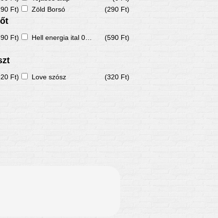
290 Ft)
Zöld Borsó
(290 Ft)
őt
590 Ft)
Hell energia ital 0,33L
(590 Ft)
szt
320 Ft)
Love szósz
(320 Ft)