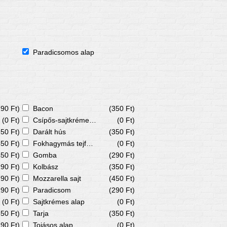
Paradicsomos alap
290 Ft)
Bacon
(350 Ft)
(0 Ft)
Csípős-sajtkrémes alap
(0 Ft)
350 Ft)
Darált hús
(350 Ft)
450 Ft)
Fokhagymás tejfölös alap
(0 Ft)
450 Ft)
Gomba
(290 Ft)
290 Ft)
Kolbász
(350 Ft)
290 Ft)
Mozzarella sajt
(450 Ft)
290 Ft)
Paradicsom
(290 Ft)
(0 Ft)
Sajtkrémes alap
(0 Ft)
350 Ft)
Tarja
(350 Ft)
290 Ft)
Tojásos alap
(0 Ft)