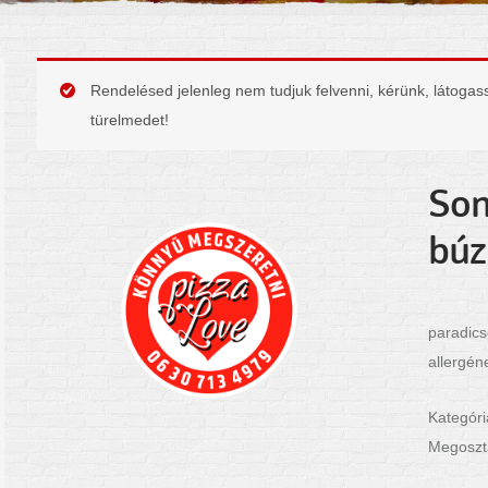
Rendelésed jelenleg nem tudjuk felvenni, kérünk, látogass
türelmedet!
Son
búz
paradics
allergéne
Kategór
Megoszt