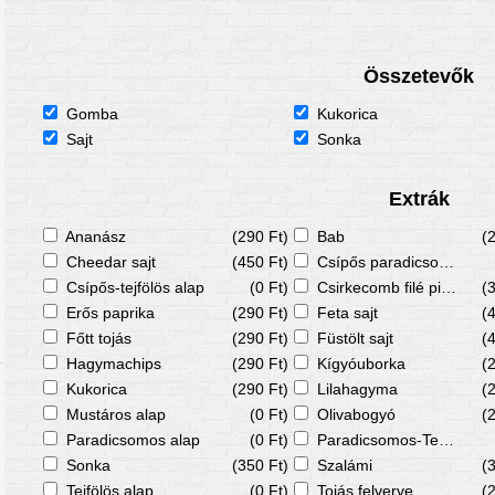
Összetevők
Gomba
Kukorica
Sajt
Sonka
Extrák
Ananász
(290 Ft)
Bab
(
Cheedar sajt
(450 Ft)
Csípős paradicsomos alap
Csípős-tejfölös alap
(0 Ft)
Csirkecomb filé pizzára
(
Erős paprika
(290 Ft)
Feta sajt
(
Főtt tojás
(290 Ft)
Füstölt sajt
(
Hagymachips
(290 Ft)
Kígyóuborka
(
Kukorica
(290 Ft)
Lilahagyma
(
Mustáros alap
(0 Ft)
Olivabogyó
(
Paradicsomos alap
(0 Ft)
Paradicsomos-Tejfölös alap
Sonka
(350 Ft)
Szalámi
(
Tejfölös alap
(0 Ft)
Tojás felverve
(