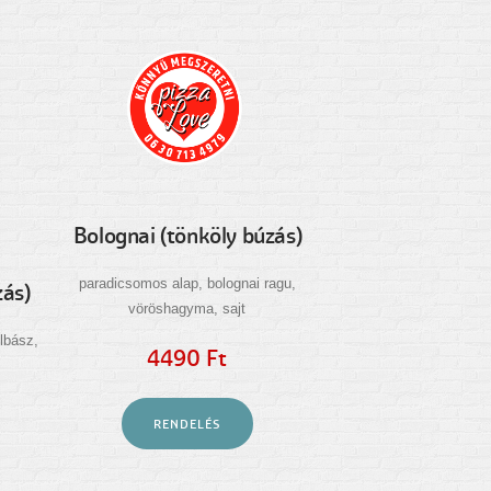
zás)
Bolognai (tönköly búzás)
lbász,
paradicsomos alap, bolognai ragu,
vöröshagyma, sajt
4490 Ft
RENDELÉS