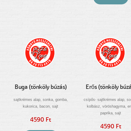
Buga (tönköly búzás)
Erős (tönköly búzá
sajtkrémes alap, sonka, gomba,
csípős- sajtkrémes alap, so
kukorica, bacon, sajt
kolbász, vöröshagyma, e
paprika, sajt
4590 Ft
4590 Ft