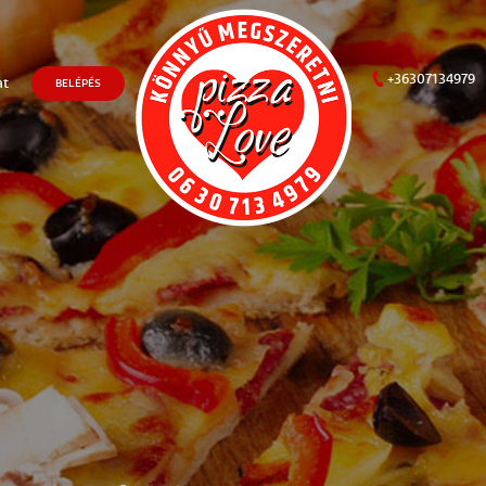
+36307134979
at
BELÉPÉS